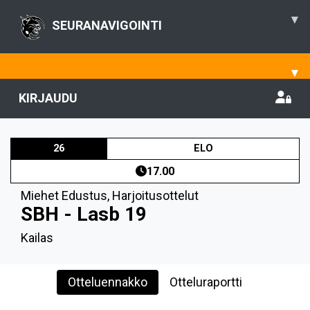
▾
SEURANAVIGOINTI
▾
KIRJAUDU
26
ELO
17.00
Miehet Edustus
,
Harjoitusottelut
SBH - Lasb 19
Kailas
Otteluennakko
Otteluraportti