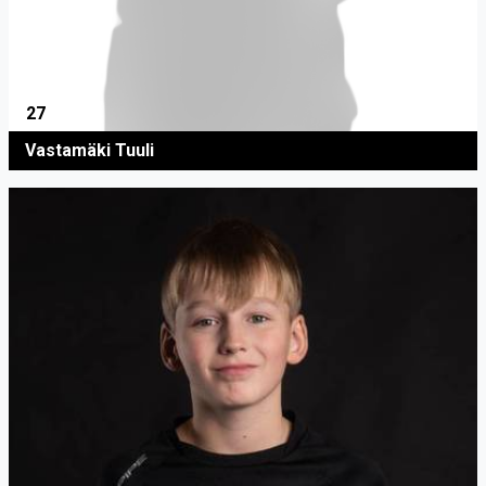
27
Vastamäki Tuuli