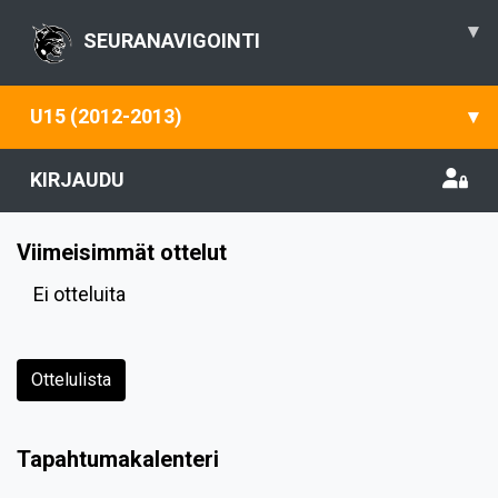
▾
SEURANAVIGOINTI
U15 (2012-2013)
▾
KIRJAUDU
Viimeisimmät ottelut
Ei otteluita
Ottelulista
Tapahtumakalenteri