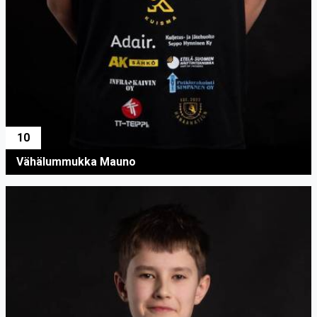
10
Vähälummukka Mauno