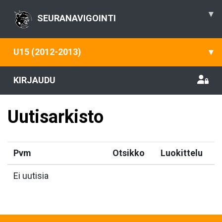
▾
SEURANAVIGOINTI
U15 (2012-2013)
▾
KIRJAUDU
Uutisarkisto
Pvm
Otsikko
Luokittelu
Ei uutisia