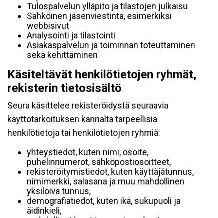
Tulospalvelun ylläpito ja tilastojen julkaisu
Sähköinen jäsenviestintä, esimerkiksi
webbisivut
Analysointi ja tilastointi
Asiakaspalvelun ja toiminnan toteuttaminen
sekä kehittäminen
Käsiteltävät henkilötietojen ryhmät,
rekisterin tietosisältö
Seura käsittelee rekisteröidystä seuraavia
käyttötarkoituksen kannalta tarpeellisia
henkilötietoja tai henkilötietojen ryhmiä:
yhteystiedot, kuten nimi, osoite,
puhelinnumerot, sähköpostiosoitteet,
rekisteröitymistiedot, kuten käyttäjätunnus,
nimimerkki, salasana ja muu mahdollinen
yksilöivä tunnus,
demografiatiedot, kuten ikä, sukupuoli ja
äidinkieli,