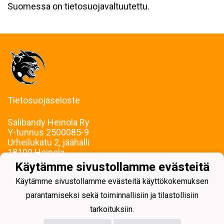
Suomessa on tietosuojavaltuutettu.
Tietosuojaseloste
Salibandy Heinola Ry
Y-tunnus
2500085-9
Urheilukatu 2, jäähalli
18100 Heinola
Puh: Saila Korhonen, 040 169 4502
Käytämme sivustollamme evästeitä
E-mail: sbheinola(a)sbheinola.fi
Käytämme sivustollamme evästeitä käyttökokemuksen
Laskutus, taloushallinto: sbhlaskut(a)gmail.com
Vastaanotamme verkkolaskuja
parantamiseksi sekä toiminnallisiin ja tilastollisiin
tarkoituksiin.