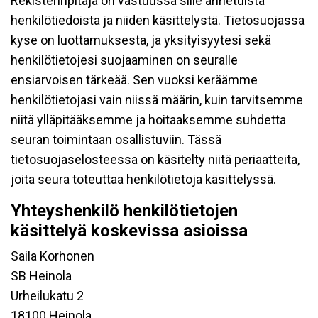
Rekisterinpitäjä on vastuussa sille annetuista
henkilötiedoista ja niiden käsittelystä. Tietosuojassa
kyse on luottamuksesta, ja yksityisyytesi sekä
henkilötietojesi suojaaminen on seuralle
ensiarvoisen tärkeää. Sen vuoksi keräämme
henkilötietojasi vain niissä määrin, kuin tarvitsemme
niitä ylläpitääksemme ja hoitaaksemme suhdetta
seuran toimintaan osallistuviin. Tässä
tietosuojaselosteessa on käsitelty niitä periaatteita,
joita seura toteuttaa henkilötietoja käsittelyssä.
Yhteyshenkilö henkilötietojen
käsittelyä koskevissa asioissa
Saila Korhonen
SB Heinola
Urheilukatu 2
18100 Heinola