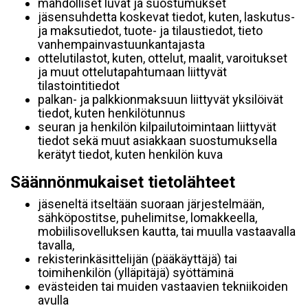
mahdolliset luvat ja suostumukset
jäsensuhdetta koskevat tiedot, kuten, laskutus-
ja maksutiedot, tuote- ja tilaustiedot, tieto
vanhempainvastuunkantajasta
ottelutilastot, kuten, ottelut, maalit, varoitukset
ja muut ottelutapahtumaan liittyvät
tilastointitiedot
palkan- ja palkkionmaksuun liittyvät yksilöivät
tiedot, kuten henkilötunnus
seuran ja henkilön kilpailutoimintaan liittyvät
tiedot sekä muut asiakkaan suostumuksella
kerätyt tiedot, kuten henkilön kuva
Säännönmukaiset tietolähteet
jäseneltä itseltään suoraan järjestelmään,
sähköpostitse, puhelimitse, lomakkeella,
mobiilisovelluksen kautta, tai muulla vastaavalla
tavalla,
rekisterinkäsittelijän (pääkäyttäjä) tai
toimihenkilön (ylläpitäjä) syöttäminä
evästeiden tai muiden vastaavien tekniikoiden
avulla