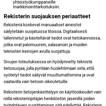
yhteistyökumppaneille
markkinointitarkoituksiin.
Rekisterin suojauksen periaatteet
Rekisteriä koskevat manuaaliset aineistot
säilytetään suojatuissa tiloissa. Digitaalisesti
tallennetut ja käsiteltävät tiedot ovat tietokannoissa,
jotka ovat palomuurein, salasanoin ja muiden
teknisten keinojen avulla suojattuja.
Sivujen toteutuksessa on hyödynnetty teknistä
tietosuojaa, jolla pyritään huolehtimaan siitä, että̈
syötetyt tiedot säilyvät muuttumattomina ja ovat
saatavilla vain tietoon oikeutetuille.
Rekisterin tietojenkäsittelyyn on käyttöoikeudet vain
niillä rekisterinpitäjän henkilöstön jäsenillä joiden
työtehtävien suorittaminen sitä edellyttää. Rekisterin