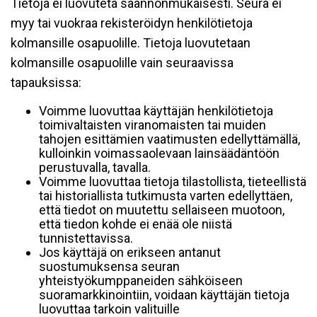
Tietoja ei luovuteta säännönmukaisesti. Seura ei
myy tai vuokraa rekisteröidyn henkilötietoja
kolmansille osapuolille. Tietoja luovutetaan
kolmansille osapuolille vain seuraavissa
tapauksissa:
Voimme luovuttaa käyttäjän henkilötietoja
toimivaltaisten viranomaisten tai muiden
tahojen esittämien vaatimusten edellyttämällä,
kulloinkin voimassaolevaan lainsäädäntöön
perustuvalla, tavalla.
Voimme luovuttaa tietoja tilastollista, tieteellistä
tai historiallista tutkimusta varten edellyttäen,
että tiedot on muutettu sellaiseen muotoon,
että tiedon kohde ei enää ole niistä
tunnistettavissa.
Jos käyttäjä on erikseen antanut
suostumuksensa seuran
yhteistyökumppaneiden sähköiseen
suoramarkkinointiin, voidaan käyttäjän tietoja
luovuttaa tarkoin valituille