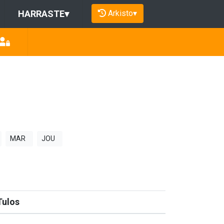
Arkisto
▾
HARRASTE
▾
MAR
JOU
Tulos