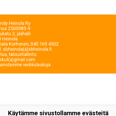
andy Heinola Ry
nnus
2500085-9
ukatu 2, jäähalli
 Heinola
Saila Korhonen, 040 169 4502
l: sbheinola(a)sbheinola.fi
us, taloushallinto:
skut(a)gmail.com
anotamme verkkolaskuja
Käytämme sivustollamme evästeitä