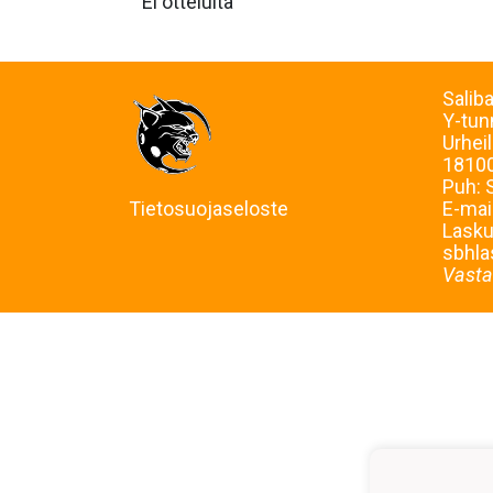
Ei otteluita
Salib
Y-tu
Urheil
18100
Puh: 
Tietosuojaseloste
E-mai
Laskut
sbhla
Vasta