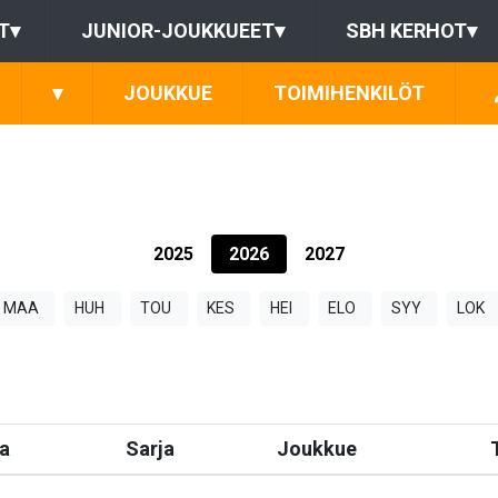
T
▾
JUNIOR-JOUKKUEET
▾
SBH KERHOT
▾
▾
JOUKKUE
TOIMIHENKILÖT
2025
2026
2027
MAA
HUH
TOU
KES
HEI
ELO
SYY
LOK
a
Sarja
Joukkue