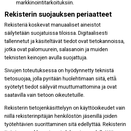
markkinointitarkoituksiin.
Rekisterin suojauksen periaatteet
Rekisteriä koskevat manuaaliset aineistot
säilytetään suojatuissa tiloissa. Digitaalisesti
tallennetut ja käsiteltävät tiedot ovat tietokannoissa,
jotka ovat palomuurein, salasanoin ja muiden
teknisten keinojen avulla suojattuja.
Sivujen toteutuksessa on hyödynnetty teknistä
tietosuojaa, jolla pyritään huolehtimaan siitä, että̈
syötetyt tiedot säilyvät muuttumattomina ja ovat
saatavilla vain tietoon oikeutetuille.
Rekisterin tietojenkäsittelyyn on käyttöoikeudet vain
niillä rekisterinpitäjän henkilöstön jäsenillä joiden
työtehtävien suorittaminen sitä edellyttää. Rekisterin