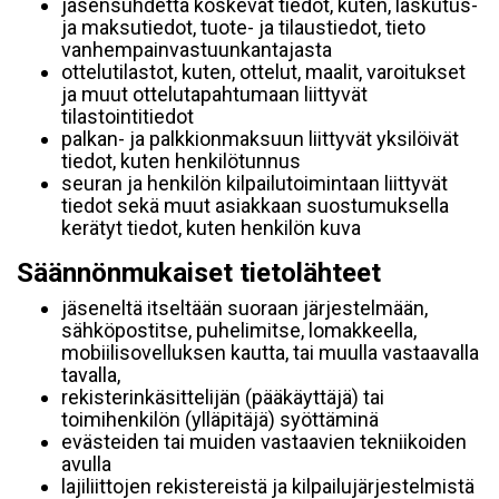
jäsensuhdetta koskevat tiedot, kuten, laskutus-
ja maksutiedot, tuote- ja tilaustiedot, tieto
vanhempainvastuunkantajasta
ottelutilastot, kuten, ottelut, maalit, varoitukset
ja muut ottelutapahtumaan liittyvät
tilastointitiedot
palkan- ja palkkionmaksuun liittyvät yksilöivät
tiedot, kuten henkilötunnus
seuran ja henkilön kilpailutoimintaan liittyvät
tiedot sekä muut asiakkaan suostumuksella
kerätyt tiedot, kuten henkilön kuva
Säännönmukaiset tietolähteet
jäseneltä itseltään suoraan järjestelmään,
sähköpostitse, puhelimitse, lomakkeella,
mobiilisovelluksen kautta, tai muulla vastaavalla
tavalla,
rekisterinkäsittelijän (pääkäyttäjä) tai
toimihenkilön (ylläpitäjä) syöttäminä
evästeiden tai muiden vastaavien tekniikoiden
avulla
lajiliittojen rekistereistä ja kilpailujärjestelmistä