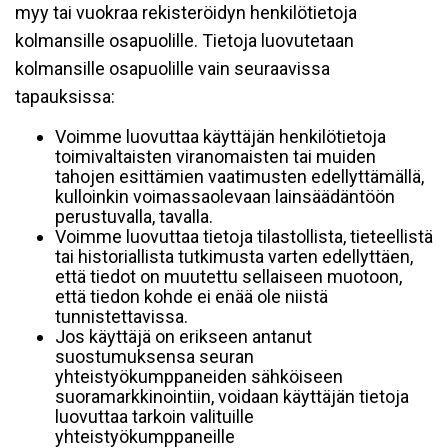
myy tai vuokraa rekisteröidyn henkilötietoja
kolmansille osapuolille. Tietoja luovutetaan
kolmansille osapuolille vain seuraavissa
tapauksissa:
Voimme luovuttaa käyttäjän henkilötietoja
toimivaltaisten viranomaisten tai muiden
tahojen esittämien vaatimusten edellyttämällä,
kulloinkin voimassaolevaan lainsäädäntöön
perustuvalla, tavalla.
Voimme luovuttaa tietoja tilastollista, tieteellistä
tai historiallista tutkimusta varten edellyttäen,
että tiedot on muutettu sellaiseen muotoon,
että tiedon kohde ei enää ole niistä
tunnistettavissa.
Jos käyttäjä on erikseen antanut
suostumuksensa seuran
yhteistyökumppaneiden sähköiseen
suoramarkkinointiin, voidaan käyttäjän tietoja
luovuttaa tarkoin valituille
yhteistyökumppaneille