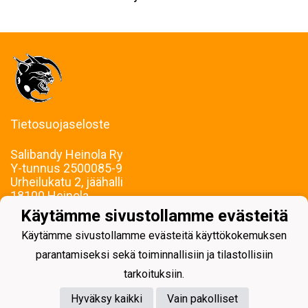
Tietosuojaseloste
Salibandy Heinola Ry
Y-tunnus
2500085-9
Urheilukatu 2, jäähalli
18100 Heinola
Puh: Saila Korhonen, 040 169 4502
Käytämme sivustollamme evästeitä
E-mail: sbheinola(a)sbheinola.fi
Käytämme sivustollamme evästeitä käyttökokemuksen
Laskutus, taloushallinto: sbhlaskut(a)gmail.com
Vastaanotamme verkkolaskuja
parantamiseksi sekä toiminnallisiin ja tilastollisiin
tarkoituksiin.
Hyväksy kaikki
Vain pakolliset