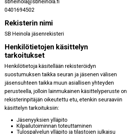
sbheinola@sbheinola.fi
0401694502
Rekisterin nimi
SB Heinola jäsenrekisteri
Henkilötietojen käsittelyn
tarkoitukset
Henkilötietoja käsitellään rekisteröidyn
suostumuksen taikka seuran ja jäsenen välisen
jäsensuhteen taikka muun asiallisen yhteyden
perusteella, jolloin lainmukainen käsittelyperuste on
rekisterinpitäjän oikeutettu etu, etenkin seuraaviin
käsittelyn tarkoituksiin:
Jäsenyyksien ylläpito
Kilpailutoiminnan toteuttaminen
Tulospalvelun ylläpito ja tilastojen julkaisu