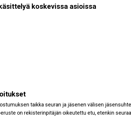
käsittelyä koskevissa asioissa
koitukset
suostumuksen taikka seuran ja jäsenen välisen jäsensuht
eruste on rekisterinpitäjän oikeutettu etu, etenkin seuraav