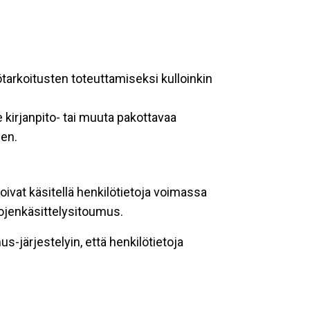
ötarkoitusten toteuttamiseksi kulloinkin
 kirjanpito- tai muuta pakottavaa
een.
oivat käsitellä henkilötietoja voimassa
tojenkäsittelysitoumus.
-järjestelyin, että henkilötietoja