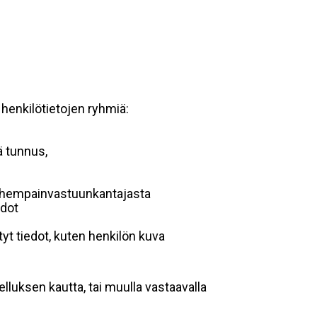
 henkilötietojen ryhmiä:
ä tunnus,
 vanhempainvastuunkantajasta
edot
yt tiedot, kuten henkilön kuva
lluksen kautta, tai muulla vastaavalla