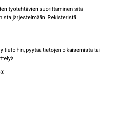
oiden työtehtävien suorittaminen sitä
ista järjestelmään. Rekisteristä
tietoihin, pyytää tietojen oikaisemista tai
ttelyä.
a: