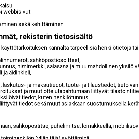
lkaisu
si webbisivut
taminen sekä kehittäminen
hmät, rekisterin tietosisältö
käyttötarkoituksen kannalta tarpeellisia henkilötietoja tai
elinnumerot, sähköpostiosoitteet,
ätunnus, nimimerkki, salasana ja muu mahdollinen yksilöiv
ja äidinkieli,
, laskutus- ja maksutiedot, tuote- ja tilaustiedot, tieto
 varoitukset ja muut ottelutapahtumaan liittyvät tilastointiti
yksilöivät tiedot, kuten henkilötunnus
 liittyvät tiedot sekä muut asiakkaan suostumuksella kerät
mään, sähköpostitse, puhelimitse, lomakkeella, mobiilisove
i toimihenkilön (ylläpitäjä) syöttäminä