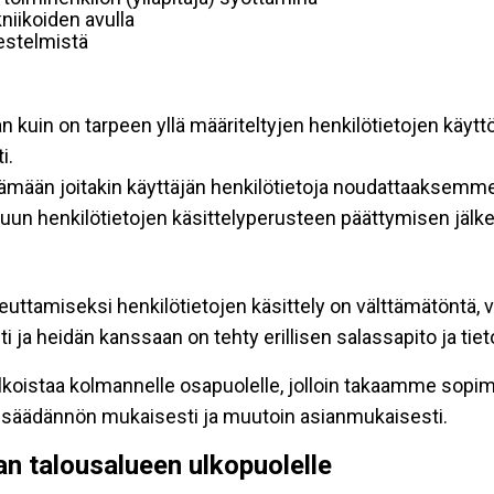
niikoiden avulla
rjestelmistä
an kuin on tarpeen yllä määriteltyjen henkilötietojen käytt
i.
ttämään joitakin käyttäjän henkilötietoja noudattaaksemme
un henkilötietojen käsittelyperusteen päättymisen jälk
teuttamiseksi henkilötietojen käsittely on välttämätöntä, v
 ja heidän kanssaan on tehty erillisen salassapito ja tie
koistaa kolmannelle osapuolelle, jolloin takaamme sopimus
insäädännön mukaisesti ja muutoin asianmukaisesti.
pan talousalueen ulkopuolelle