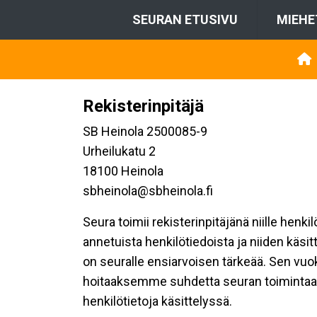
SEURAN ETUSIVU
MIEHE
Rekisterinpitäjä
SB Heinola 2500085-9
Urheilukatu 2
18100 Heinola
sbheinola@sbheinola.fi
Seura toimii rekisterinpitäjänä niille henk
annetuista henkilötiedoista ja niiden käsi
on seuralle ensiarvoisen tärkeää. Sen vuo
hoitaaksemme suhdetta seuran toimintaan os
henkilötietoja käsittelyssä.