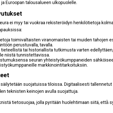
 ja Euroopan talousalueen ulkopuolelle.
vutukset
ura ei myy tai vuokraa rekisteröidyn henkilötietoja kolman
tapauksissa:
etoja toimivaltaisten viranomaisten tai muiden tahojen e
töön perustuvalla, tavalla.
 tieteellistä tai historiallista tutkimusta varten edellyttäe
e niistä tunnistettavissa.
uostumuksensa seuran yhteistyökumppaneiden sähköiseen 
hteistyökumppaneille markkinointitarkoituksiin.
teet
äilytetään suojatuissa tiloissa. Digitaalisesti tallennetut 
en teknisten keinojen avulla suojattuja.
stä tietosuojaa, jolla pyritään huolehtimaan siitä, että̈