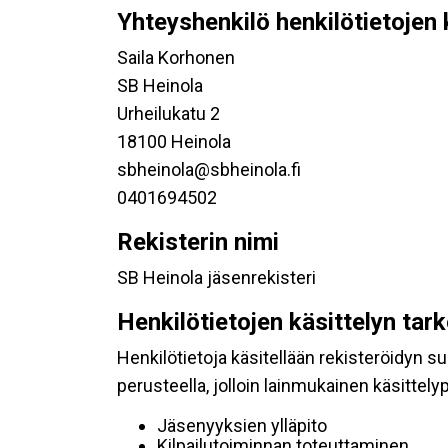
Yhteyshenkilö henkilötietojen 
Saila Korhonen
SB Heinola
Urheilukatu 2
18100 Heinola
sbheinola@sbheinola.fi
0401694502
Rekisterin nimi
SB Heinola jäsenrekisteri
Henkilötietojen käsittelyn tar
Henkilötietoja käsitellään rekisteröidyn 
perusteella, jolloin lainmukainen käsittelyp
Jäsenyyksien ylläpito
Kilpailutoiminnan toteuttaminen