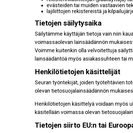
evästeiden tai muiden vastaavien tek
lajiliittojen rekistereistä ja kilpailujä
Tietojen säilytysaika
Säilytämme käyttäjän tietoja vain niin kau
voimassaolevan lainsäädännön mukaisest
Voimme kuitenkin olla velvoitettuja säily
lainsäädäntöä myös asiakassuhteen tai mu
Henkilötietojen käsittelijät
Seuran työntekijät, joiden työtehtävien to
olevan tietosuojalainsäädännön mukaisesti
Henkilötietojen käsittelyä voidaan myös ul
käsitellään voimassa olevan tietosuojala
Tietojen siirto EU:n tai Euroo