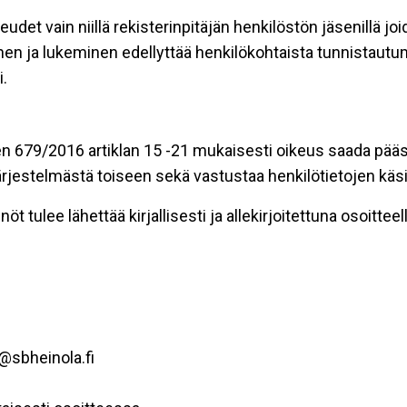
eudet vain niillä rekisterinpitäjän henkilöstön jäsenillä j
nen ja lukeminen edellyttää henkilökohtaista tunnistautum
.
n 679/2016 artiklan 15 -21 mukaisesti oikeus saada pääsy 
t järjestelmästä toiseen sekä vastustaa henkilötietojen käsi
öt tulee lähettää kirjallisesti ja allekirjoitettuna osoitteell
@sbheinola.fi