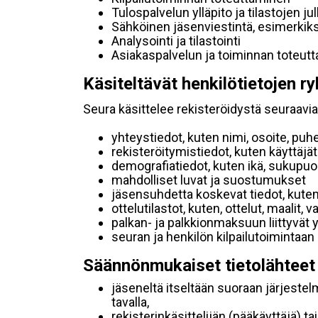
Tulospalvelun ylläpito ja tilastojen ju
Sähköinen jäsenviestintä, esimerkik
Analysointi ja tilastointi
Asiakaspalvelun ja toiminnan toteut
Käsiteltävät henkilötietojen ry
Seura käsittelee rekisteröidystä seuraavia 
yhteystiedot, kuten nimi, osoite, puh
rekisteröitymistiedot, kuten käyttäj
demografiatiedot, kuten ikä, sukupuoli 
mahdolliset luvat ja suostumukset
jäsensuhdetta koskevat tiedot, kuten
ottelutilastot, kuten, ottelut, maalit,
palkan- ja palkkionmaksuun liittyvät 
seuran ja henkilön kilpailutoimintaan
Säännönmukaiset tietolähteet
jäseneltä itseltään suoraan järjestel
tavalla,
rekisterinkäsittelijän (pääkäyttäjä) ta