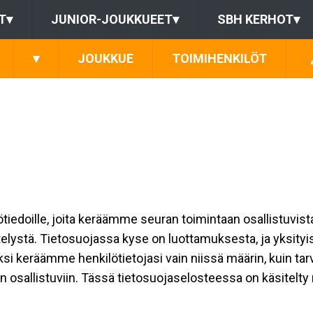
T
▾
JUNIOR-JOUKKUEET
▾
SBH KERHOT
▾
▾
JOUKKUE
TOIMIHENKILÖT
ilötiedoille, joita keräämme seuran toimintaan osallistuvist
ttelystä. Tietosuojassa kyse on luottamuksesta, ja yksity
ksi keräämme henkilötietojasi vain niissä määrin, kuin ta
allistuviin. Tässä tietosuojaselosteessa on käsitelty nii