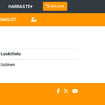
Arkisto
▾
HARRASTE
▾
ENKILÖT
Luokittelu
Uutinen