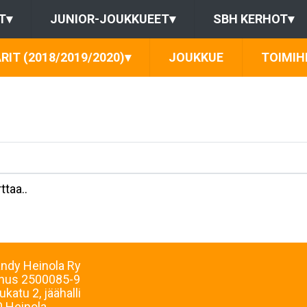
T
▾
JUNIOR-JOUKKUEET
▾
SBH KERHOT
▾
RIT (2018/2019/2020)
▾
JOUKKUE
TOIMIH
ttaa..
andy Heinola Ry
nnus
2500085-9
ukatu 2, jäähalli
 Heinola