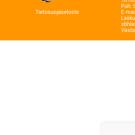
Puh: 
Tietosuojaseloste
E-mai
Laskut
sbhla
Vasta