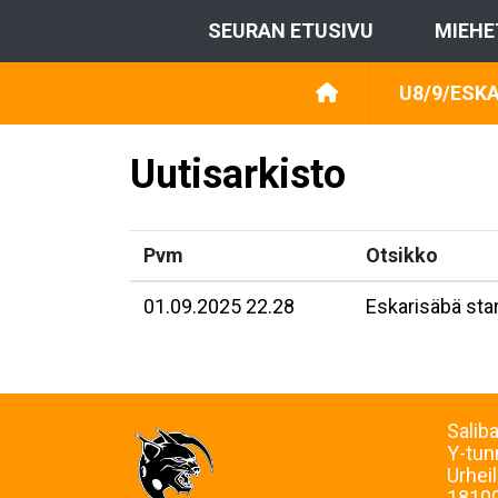
SEURAN ETUSIVU
MIEHE
U8/9/ESKA
Uutisarkisto
Pvm
Otsikko
01.09.2025 22.28
Eskarisäbä star
Salib
Y-tu
Urheil
18100