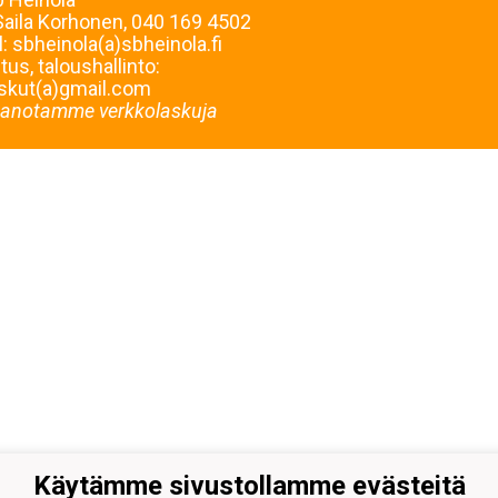
Saila Korhonen, 040 169 4502
l: sbheinola(a)sbheinola.fi
us, taloushallinto:
skut(a)gmail.com
anotamme verkkolaskuja
Käytämme sivustollamme evästeitä